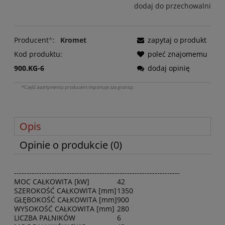
dodaj do przechowalni
Producent
*
:
Kromet
zapytaj o produkt
Kod produktu:
poleć znajomemu
900.KG-6
dodaj opinię
*Część asortymentu producent importuje zza granicy.
Opis
Opinie o produkcie (0)
------------------------------------------------------------------
MOC CAŁKOWITA [kW]
42
SZEROKOŚĆ CAŁKOWITA [mm]
1350
GŁĘBOKOŚĆ CAŁKOWITA [mm]
900
WYSOKOŚĆ CAŁKOWITA [mm]
280
LICZBA PALNIKÓW
6