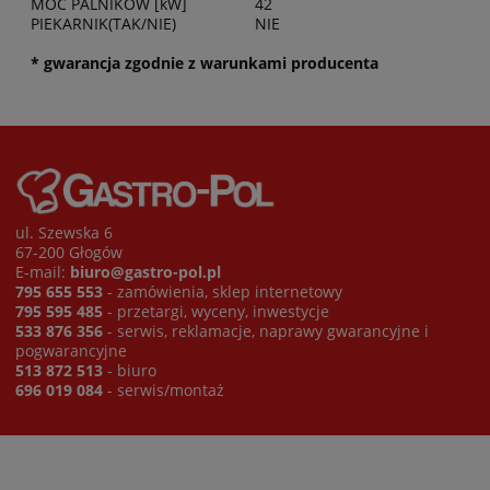
MOC PALNIKÓW [kW]
42
PIEKARNIK(TAK/NIE)
NIE
* gwarancja zgodnie z warunkami producenta
ul. Szewska 6
67-200 Głogów
E-mail:
biuro@gastro-pol.pl
795 655 553
- zamówienia, sklep internetowy
795 595 485
- przetargi, wyceny, inwestycje
533 876 356
- serwis, reklamacje, naprawy gwarancyjne i
pogwarancyjne
513 872 513
- biuro
696 019 084
- serwis/montaż