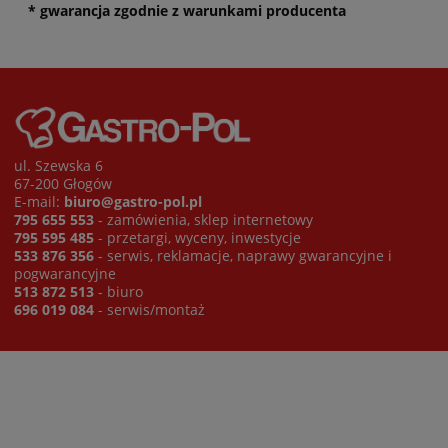
* gwarancja zgodnie z warunkami producenta
ul. Szewska 6
67-200 Głogów
E-mail:
biuro@gastro-pol.pl
795 655 553
- zamówienia, sklep internetowy
795 595 485
- przetargi, wyceny, inwestycje
533 876 356
- serwis, reklamacje, naprawy gwarancyjne i
pogwarancyjne
513 872 513
- biuro
696 019 084
- serwis/montaż