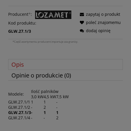
Producent
*
:
zapytaj o produkt
poleć znajomemu
Kod produktu:
dodaj opinię
GLW.27.1/3
*Część asortymentu producent importuje zza granicy.
Opis
Opinie o produkcie (0)
Ilość palników
Modele:
3,0 kW
4,5 kW
7,5 kW
GLW.27.1/1
1
1
-
GLW.27.1/2
-
2
-
GLW.27.1/3
-
1
1
GLW.27.1/4
-
-
2