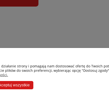
Gastro-Pol
Moje konto
e działanie strony i pomagają nam dostosować ofertę do Twoich p
cie plików do swoich preferencji, wybierając opcję "Dostosuj zgody"
Facebook
Twoje zamówie
ości.
Instagram
Przechowalnia
kceptuj wszystkie
Ceneo
Ustawienia kon