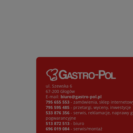
ul. Szewska 6
67-200 Głogów
E-mail:
biuro@gastro-pol.pl
795 655 553
- zamówienia, sklep internetow
795 595 485
- przetargi, wyceny, inwestycje
533 876 356
- serwis, reklamacje, naprawy 
pogwarancyjne
513 872 513
- biuro
696 019 084
- serwis/montaż