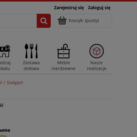
Zarejestruj się
Zaloguj się
Koszyk:
(pusty)
odzaj
Zastawa
Meble
Nasze
okalu
stołowa
nierdzewne
realizacje
l | Stalgast
ść
rutto
utto