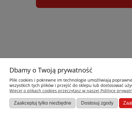
Dbamy o Twoją prywatność
Płatności i dostawa
Informacje
Pliki cookies i pokrewne im technologie umożliwiają poprawn
wszystkich tych plików i przejść do sklepu lub dostosować uży
Jak kupować?
Nowości
Więcej o plikach cookies przeczytasz w naszej Polityce prywatn
Dostawa
O nas
Zaakceptuj tylko niezbędne
Dostosuj zgody
Zaa
Dane firmy
Promocje
Regulamin