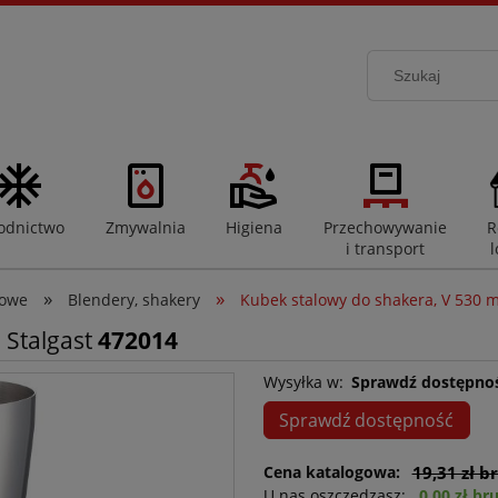
odnictwo
Zmywalnia
Higiena
Przechowywanie
R
i transport
l
»
»
rowe
Blendery, shakery
Kubek stalowy do shakera, V 530 m
 Stalgast
472014
Wysyłka w:
Sprawdź dostępno
Sprawdź dostępność
Cena katalogowa:
19,31 zł b
U nas oszczędzasz:
0,00 zł br