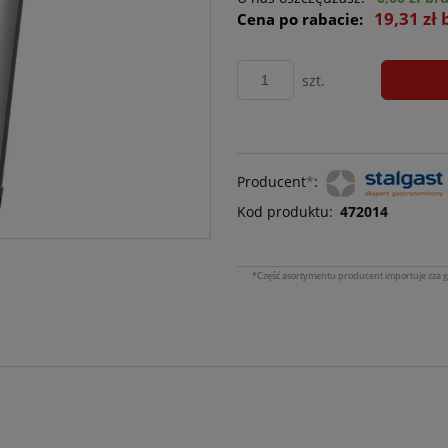
19,31 zł 
Cena po rabacie:
szt.
Producent
*
:
Kod produktu:
472014
*Część asortymentu producent importuje zza g