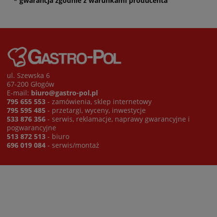
* gwarancja zgodnie z warunkami producenta
ul. Szewska 6
67-200 Głogów
E-mail:
biuro@gastro-pol.pl
795 655 553
- zamówienia, sklep internetowy
795 595 485
- przetargi, wyceny, inwestycje
533 876 356
- serwis, reklamacje, naprawy gwarancyjne i
pogwarancyjne
513 872 513
- biuro
696 019 084
- serwis/montaż