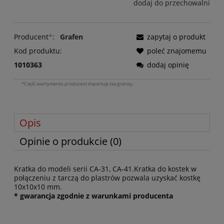
dodaj do przechowalni
Producent
*
:
Grafen
zapytaj o produkt
Kod produktu:
poleć znajomemu
1010363
dodaj opinię
*Część asortymentu producent importuje zza granicy.
Opis
Opinie o produkcie (0)
Kratka do modeli serii CA-31, CA-41.Kratka do kostek w
połączeniu z tarczą do plastrów pozwala uzyskać kostkę
10x10x10 mm.
* gwarancja zgodnie z warunkami producenta