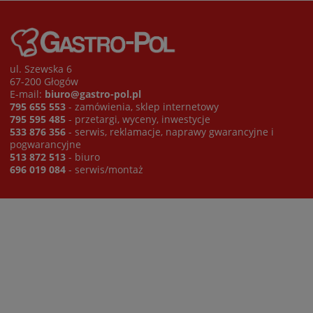
ul. Szewska 6
67-200 Głogów
E-mail:
biuro@gastro-pol.pl
795 655 553
- zamówienia, sklep internetowy
795 595 485
- przetargi, wyceny, inwestycje
533 876 356
- serwis, reklamacje, naprawy gwarancyjne i
pogwarancyjne
513 872 513
- biuro
696 019 084
- serwis/montaż