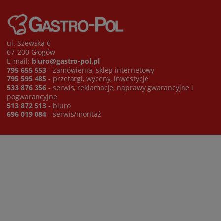
ul. Szewska 6
67-200 Głogów
E-mail:
biuro@gastro-pol.pl
795 655 553
- zamówienia, sklep internetowy
795 595 485
- przetargi, wyceny, inwestycje
533 876 356
- serwis, reklamacje, naprawy gwarancyjne i
pogwarancyjne
513 872 513
- biuro
696 019 084
- serwis/montaż