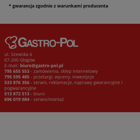
* gwarancja zgodnie z warunkami producenta
ul. Szewska 6
67-200 Głogów
E-mail:
biuro@gastro-pol.pl
795 655 553
- zamówienia, sklep internetowy
795 595 485
- przetargi, wyceny, inwestycje
533 876 356
- serwis, reklamacje, naprawy gwarancyjne i
pogwarancyjne
513 872 513
- biuro
696 019 084
- serwis/montaż