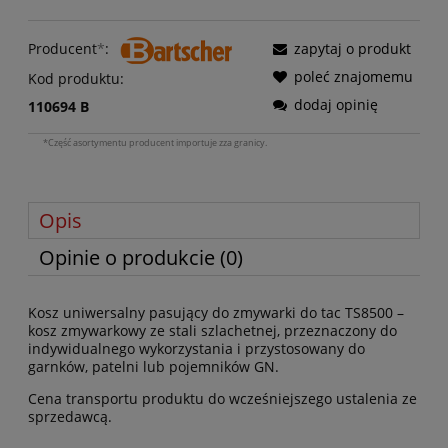
Producent
*
:
zapytaj o produkt
poleć znajomemu
Kod produktu:
dodaj opinię
110694 B
*Część asortymentu producent importuje zza granicy.
Opis
Opinie o produkcie (0)
Kosz uniwersalny pasujący do zmywarki do tac TS8500 –
kosz zmywarkowy ze stali szlachetnej, przeznaczony do
indywidualnego wykorzystania i przystosowany do
garnków, patelni lub pojemników GN.
Cena transportu produktu do wcześniejszego ustalenia ze
sprzedawcą.