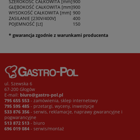
SZEROKOŚĆ CAŁKOWITA [mm]
900
GŁĘBOKOŚĆ CAŁKOWITA [mm]
900
WYSOKOŚĆ CAŁKOWITA [mm]
900
ZASILANIE [230V/400V]
400
POJEMNOŚĆ [Lt]
150
* gwarancja zgodnie z warunkami producenta
ul. Szewska 6
67-200 Głogów
E-mail:
biuro@gastro-pol.pl
795 655 553
- zamówienia, sklep internetowy
795 595 485
- przetargi, wyceny, inwestycje
533 876 356
- serwis, reklamacje, naprawy gwarancyjne i
pogwarancyjne
513 872 513
- biuro
696 019 084
- serwis/montaż