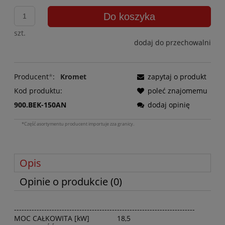
Do koszyka
szt.
dodaj do przechowalni
Producent
*
:
Kromet
zapytaj o produkt
Kod produktu:
poleć znajomemu
900.BEK-150AN
dodaj opinię
*Część asortymentu producent importuje zza granicy.
Opis
Opinie o produkcie (0)
------------------------------------------------------------------------
MOC CAŁKOWITA [kW]
18,5