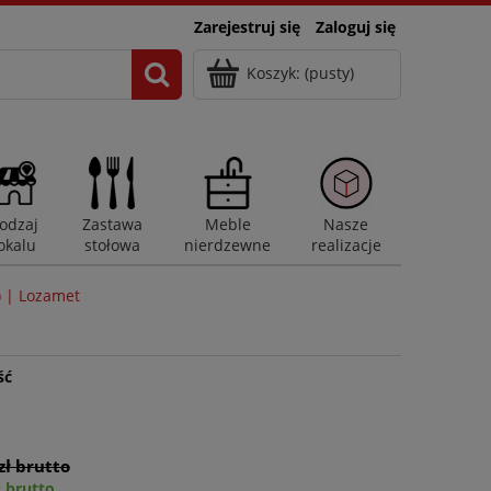
Zarejestruj się
Zaloguj się
Koszyk:
(pusty)
odzaj
Zastawa
Meble
Nasze
okalu
stołowa
nierdzewne
realizacje
) | Lozamet
ść
zł brutto
ł brutto