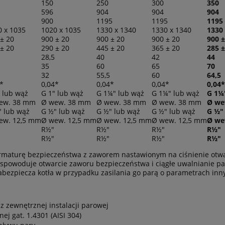
150
250
300
350
596
904
904
904
900
1195
1195
1195
0 x 1035
1020 x 1035
1330 x 1340
1330 x 1340
1330
± 20
900 ± 20
900 ± 20
900 ± 20
900 ±
± 20
290 ± 20
445 ± 20
365 ± 20
285 ±
28,5
40
42
44
35
60
65
70
32
55,5
60
64,5
*
0,04*
0,04*
0,04*
0,04*
 lub wąż
G 1" lub wąż
G 1¼" lub wąż
G 1¼" lub wąż
G 1¼
ew. 38 mm
Ø wew. 38 mm
Ø wew. 38 mm
Ø wew. 38 mm
Ø we
" lub wąż
G ½" lub wąż
G ½" lub wąż
G ½" lub wąż
G ½"
ew. 12,5 mm
Ø wew. 12,5 mm
Ø wew. 12,5 mm
Ø wew. 12,5 mm
Ø we
R½"
R½"
R½"
R½"
R½"
R½"
R½"
R½"
maturę bezpieczeństwa z zaworem nastawionym na ciśnienie otwa
a spowoduje otwarcie zaworu bezpieczeństwa i ciągłe uwalnianie p
abezpiecza kotła w przypadku zasilania go parą o parametrach inny
z zewnętrznej instalacji parowej
j gat. 1.4301 (AISI 304)