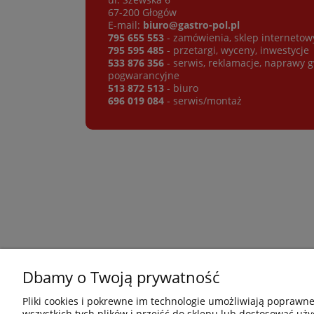
67-200 Głogów
E-mail:
biuro@gastro-pol.pl
795 655 553
- zamówienia, sklep internetow
795 595 485
- przetargi, wyceny, inwestycje
533 876 356
- serwis, reklamacje, naprawy 
pogwarancyjne
513 872 513
- biuro
696 019 084
- serwis/montaż
Dbamy o Twoją prywatność
Płatności i dostawa
Informacje
Pliki cookies i pokrewne im technologie umożliwiają poprawn
wszystkich tych plików i przejść do sklepu lub dostosować uży