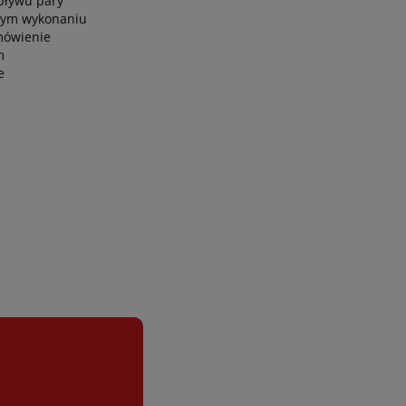
pływu pary
wym wykonaniu
amówienie
m
e