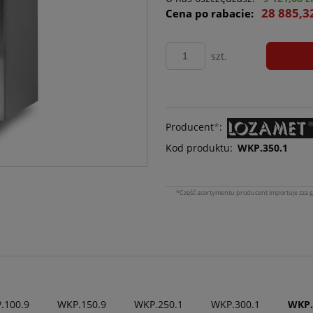
28 885,3
Cena po rabacie:
szt.
Producent
*
:
Kod produktu:
WKP.350.1
*Część asortymentu producent importuje zza g
.100.9
WKP.150.9
WKP.250.1
WKP.300.1
WKP.