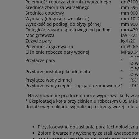
Pojemność robocza zbiornika warzelnego
dm
3
100
Średnica zbiornika warzelnego
mm
596
Średnica obudowy
mm
900
Wymiary (długość x szerokość )
mm
102
Wysokość od podłogi do płyty górnej
mm
900 
Odległość zaworu spustowego od podłogi
mm
470 
Moc grzewcza
kW
22,5
Zużycie pary
kg/h
20
Pojemność ogrzewacza
dm
3
26,5
Ciśnienie robocze pary wodnej
MPa
0,04
G 1"
Przyłącze pary
”
Ø w
G ½
Przyłącze instalacji kondensatu
”
Ø w
Przyłącze wody zimnej
”
R½"
Przyłącze wody ciepłej – opcja na zamówienie
”
R½"
Na zamówienie producent może wyposażyć kotły w ar
* Eksploatacja kotła przy ciśnieniu roboczym 0,05 MP
dodatkowego układu sygnalizacji ostrzegawczej i nie z
Przystosowane do zasilania parą technologiczną 
Zbiornik warzelny wykonany ze stali kwasoodporne