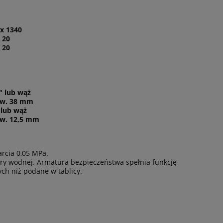
 x 1340
 20
 20
" lub wąż
w. 38 mm
 lub wąż
w. 12,5 mm
rcia 0,05 MPa.
ary wodnej. Armatura bezpieczeństwa spełnia funkcję
ch niż podane w tablicy.