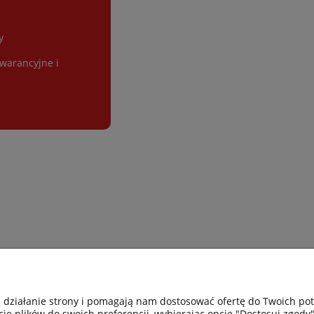
y
gwarancyjne i
Gastro-Pol
Moje konto
e działanie strony i pomagają nam dostosować ofertę do Twoich p
cie plików do swoich preferencji, wybierając opcję "Dostosuj zgody"