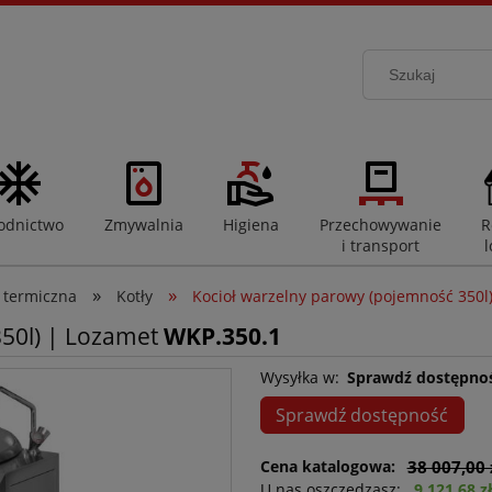
odnictwo
Zmywalnia
Higiena
Przechowywanie
R
i transport
l
»
»
 termiczna
Kotły
Kocioł warzelny parowy (pojemność 350l
350l) | Lozamet
WKP.350.1
Wysyłka w:
Sprawdź dostępno
Sprawdź dostępność
Cena katalogowa:
38 007,00 
U nas oszczędzasz:
9 121,68 z