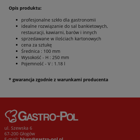
Opis produktu:
profesjonalne szkło dla gastronomii
idealne rozwiązanie do sal bankietowych,
restauracji, kawiarni, barów i innych
sprzedawane w ilościach kartonowych
cena za sztukę
Średnica : 100 mm
Wysokość - H : 250 mm
Pojemność - V : 1.18 l
* gwarancja zgodnie z warunkami producenta
ul. Szewska 6
67-200 Głogów
E-mail:
biuro@gastro-pol.pl