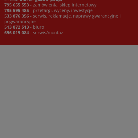
795 655 553
- zamówienia, sklep internetowy
795 595 485
- przetargi, wyceny, inwestycje
533 876 356
- serwis, reklamacje, naprawy gwarancyjne i
pogwarancyjne
513 872 513
- biuro
696 019 084
- serwis/montaż