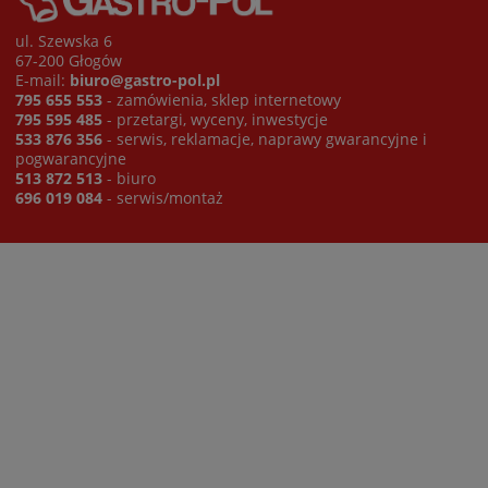
ul. Szewska 6
67-200 Głogów
E-mail:
biuro@gastro-pol.pl
795 655 553
- zamówienia, sklep internetowy
795 595 485
- przetargi, wyceny, inwestycje
533 876 356
- serwis, reklamacje, naprawy gwarancyjne i
pogwarancyjne
513 872 513
- biuro
696 019 084
- serwis/montaż