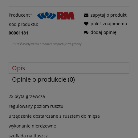
Producent
*
:
zapytaj o produkt
poleć znajomemu
Kod produktu:
dodaj opinię
00001181
*Część asortymentu producent importuje zza granicy.
Opis
Opinie o produkcie (0)
2x płyta grzewcza
regulowany poziom rusztu
urządzenie dostarczane z rusztem do mięsa
wykonanie nierdzewne
szuflada na tłuszcz