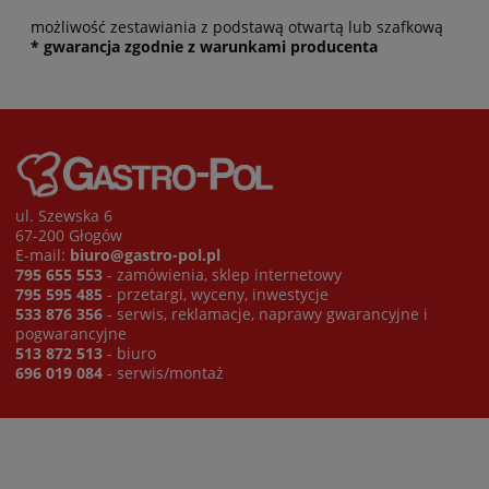
możliwość zestawiania z podstawą otwartą lub szafkową
* gwarancja zgodnie z warunkami producenta
ul. Szewska 6
67-200 Głogów
E-mail:
biuro@gastro-pol.pl
795 655 553
- zamówienia, sklep internetowy
795 595 485
- przetargi, wyceny, inwestycje
533 876 356
- serwis, reklamacje, naprawy gwarancyjne i
pogwarancyjne
513 872 513
- biuro
696 019 084
- serwis/montaż