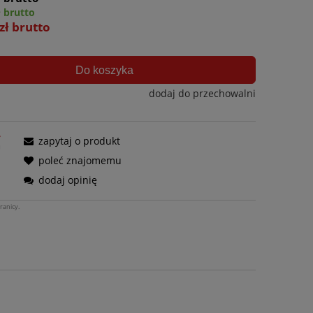
ł brutto
zł brutto
Do koszyka
dodaj do przechowalni
zapytaj o produkt
poleć znajomemu
dodaj opinię
ranicy.