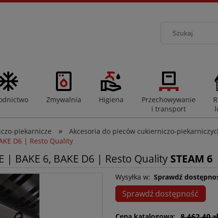
odnictwo
Zmywalnia
Higiena
Przechowywanie
R
i transport
l
»
iczo-piekarnicze
Akcesoria do pieców cukierniczo-piekarniczy
AKE D6 | Resto Quality
E | BAKE 6, BAKE D6 | Resto Quality
STEAM 6
Wysyłka w:
Sprawdź dostępno
Sprawdź dostępność
Cena katalogowa:
8 462,40 z