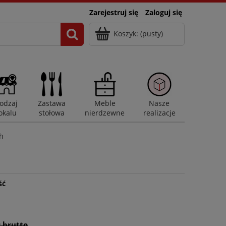
Zarejestruj się
Zaloguj się
Koszyk:
(pusty)
odzaj
Zastawa
Meble
Nasze
okalu
stołowa
nierdzewne
realizacje
ch
ść
ł brutto