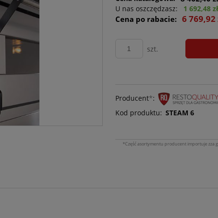
U nas oszczędzasz:
1 692,48 z
6 769,92 
Cena po rabacie:
szt.
Producent
*
:
Kod produktu:
STEAM 6
*Część asortymentu producent importuje zza g