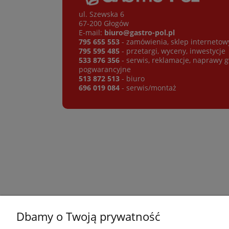
ul. Szewska 6
67-200 Głogów
E-mail:
biuro@gastro-pol.pl
795 655 553
- zamówienia, sklep internetow
795 595 485
- przetargi, wyceny, inwestycje
533 876 356
- serwis, reklamacje, naprawy 
pogwarancyjne
513 872 513
- biuro
696 019 084
- serwis/montaż
Dbamy o Twoją prywatność
Płatności i dostawa
Informacje