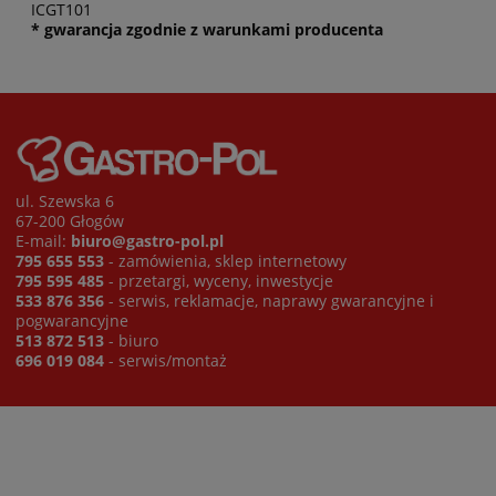
ICGT101
* gwarancja zgodnie z warunkami producenta
ul. Szewska 6
67-200 Głogów
E-mail:
biuro@gastro-pol.pl
795 655 553
- zamówienia, sklep internetowy
795 595 485
- przetargi, wyceny, inwestycje
533 876 356
- serwis, reklamacje, naprawy gwarancyjne i
pogwarancyjne
513 872 513
- biuro
696 019 084
- serwis/montaż