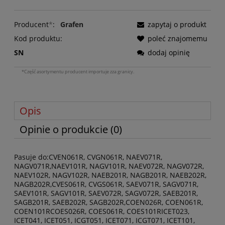
Producent
*
:
Grafen
zapytaj o produkt
Kod produktu:
poleć znajomemu
SN
dodaj opinię
*Część asortymentu producent importuje zza granicy.
Opis
Opinie o produkcie (0)
Pasuje do:CVEN061R, CVGN061R, NAEV071R,
NAGV071R,NAEV101R, NAGV101R, NAEV072R, NAGV072R,
NAEV102R, NAGV102R, NAEB201R, NAGB201R, NAEB202R,
NAGB202R,CVES061R, CVGS061R, SAEV071R, SAGV071R,
SAEV101R, SAGV101R, SAEV072R, SAGV072R, SAEB201R,
SAGB201R, SAEB202R, SAGB202R,COEN026R, COEN061R,
COEN101RCOES026R, COES061R, COES101RICET023,
ICET041, ICET051, ICGT051, ICET071, ICGT071, ICET101,