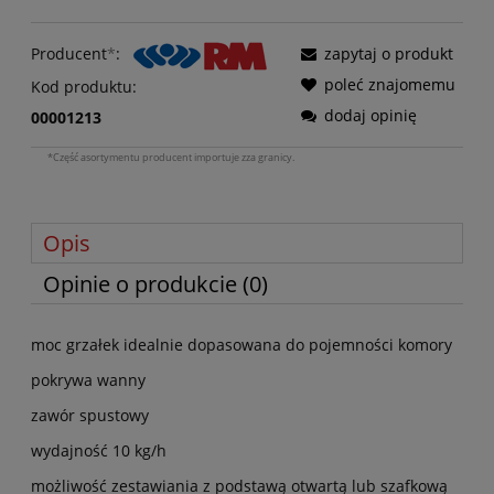
Producent
*
:
zapytaj o produkt
poleć znajomemu
Kod produktu:
dodaj opinię
00001213
*Część asortymentu producent importuje zza granicy.
Opis
Opinie o produkcie (0)
moc grzałek idealnie dopasowana do pojemności komory
pokrywa wanny
zawór spustowy
wydajność 10 kg/h
możliwość zestawiania z podstawą otwartą lub szafkową