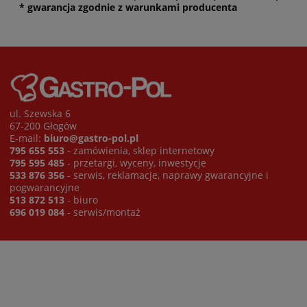
* gwarancja zgodnie z warunkami producenta
ul. Szewska 6
67-200 Głogów
E-mail:
biuro@gastro-pol.pl
795 655 553
- zamówienia, sklep internetowy
795 595 485
- przetargi, wyceny, inwestycje
533 876 356
- serwis, reklamacje, naprawy gwarancyjne i
pogwarancyjne
513 872 513
- biuro
696 019 084
- serwis/montaż