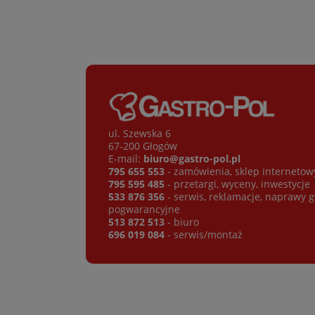
ul. Szewska 6
67-200 Głogów
E-mail:
biuro@gastro-pol.pl
795 655 553
- zamówienia, sklep internetow
795 595 485
- przetargi, wyceny, inwestycje
533 876 356
- serwis, reklamacje, naprawy 
pogwarancyjne
513 872 513
- biuro
696 019 084
- serwis/montaż