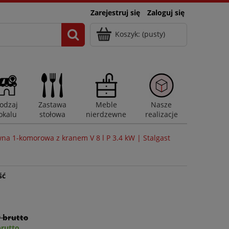
Zarejestruj się
Zaloguj się
Koszyk:
(pusty)
odzaj
Zastawa
Meble
Nasze
okalu
stołowa
nierdzewne
realizacje
na 1-komorowa z kranem V 8 l P 3.4 kW | Stalgast
ść
ł brutto
brutto