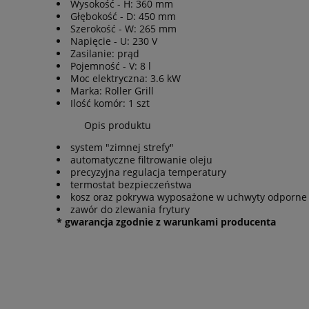
Wysokość - H: 360 mm
Głębokość - D: 450 mm
Szerokość - W: 265 mm
Napięcie - U: 230 V
Zasilanie: prąd
Pojemność - V: 8 l
Moc elektryczna: 3.6 kW
Marka: Roller Grill
Ilość komór: 1 szt
Opis produktu
system "zimnej strefy"
automatyczne filtrowanie oleju
precyzyjna regulacja temperatury
termostat bezpieczeństwa
kosz oraz pokrywa wyposażone w uchwyty odporne
zawór do zlewania frytury
* gwarancja zgodnie z warunkami producenta