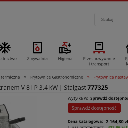
odnictwo
Zmywalnia
Higiena
Przechowywanie
R
i transport
l
»
»
 termiczna
Frytownice Gastronomiczne
Frytownica nastaw
anem V 8 l P 3.4 kW | Stalgast
777325
Wysyłka w:
Sprawdź dostępno
Sprawdź dostępność
Cena katalogowa:
2 164,80 z
U nas oszczędzasz:
432,96 zł 