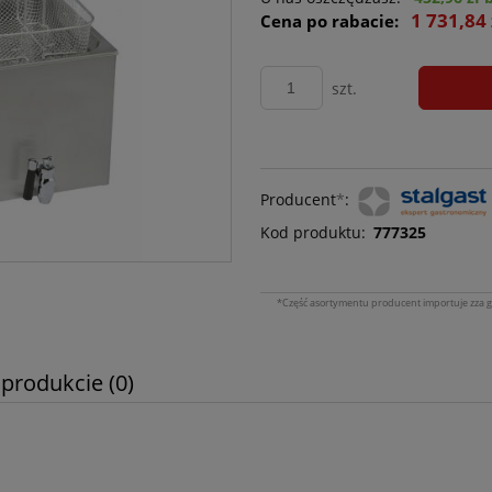
1 731,84 
Cena po rabacie:
szt.
Producent
*
:
Kod produktu:
777325
*Część asortymentu producent importuje zza g
 produkcie (0)