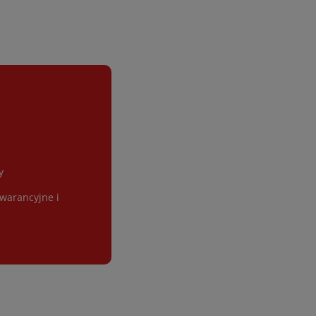
y
gwarancyjne i