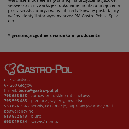
Warunkiem udzielenia gwarancji na urządzenia gazowe,
siłowe oraz zmywarki, jest dokonanie montażu urządzenia
przez serwis autoryzowany lub certyfikowany posiadający
ważny identyfikator wydany przez RM Gastro Polska Sp. z
o.o.
* gwarancja zgodnie z warunkami producenta
ul. Szewska 6
67-200 Głogów
E-mail:
biuro@gastro-pol.pl
795 655 553
- zamówienia, sklep internetowy
795 595 485
- przetargi, wyceny, inwestycje
533 876 356
- serwis, reklamacje, naprawy gwarancyjne i
pogwarancyjne
513 872 513
- biuro
696 019 084
- serwis/montaż