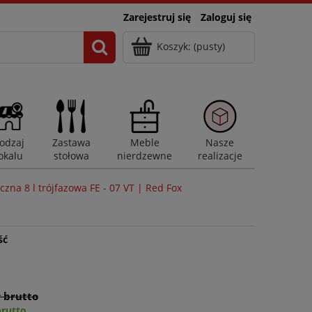
Zarejestruj się
Zaloguj się
Koszyk:
(pusty)
odzaj
Zastawa
Meble
Nasze
okalu
stołowa
nierdzewne
realizacje
czna 8 l trójfazowa FE - 07 VT | Red Fox
ść
ł brutto
brutto