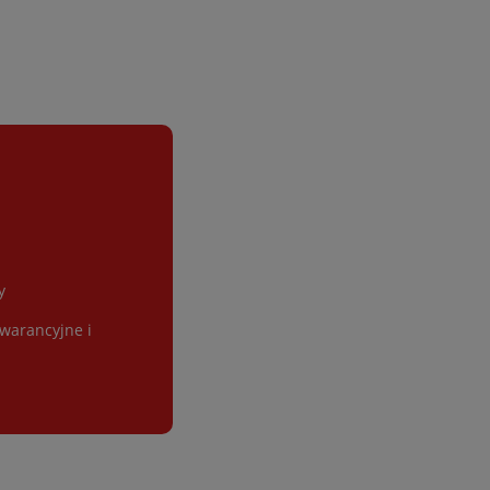
y
gwarancyjne i