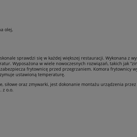
 olej,
skonale sprawdzi się w każdej większej restauracji. Wykonana z wys
ratur. Wyposażona w wiele nowoczesnych rozwiązań, takich jak “zim
y zabezpiecza frytownicę przed przegrzaniem. Komora frytownicy 
trzymuje ustawioną temperaturę.
, siłowe oraz zmywarki, jest dokonanie montażu urządzenia przez 
 z o.o.