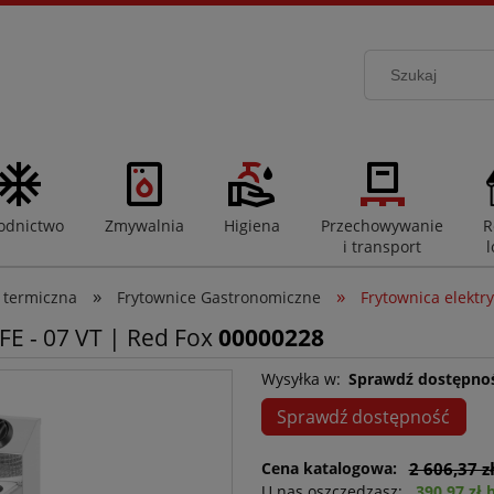
odnictwo
Zmywalnia
Higiena
Przechowywanie
R
i transport
l
»
»
 termiczna
Frytownice Gastronomiczne
Frytownica elektry
 FE - 07 VT | Red Fox
00000228
Wysyłka w:
Sprawdź dostępno
Sprawdź dostępność
Cena katalogowa:
2 606,37 z
U nas oszczędzasz:
390,97 zł 