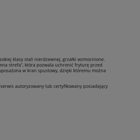
okiej klasy stali nierdzewnej, grzałki wzmocnione.
na strefa”, która pozwala uchronić fryturę przed
wyposażona w kran spustowy, dzięki któremu można
serwis autoryzowany lub certyfikowany posiadający