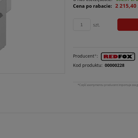
2 215,40 
Cena po rabacie:
szt.
Producent
*
:
Kod produktu:
00000228
*Część asortymentu producent importuje zza g