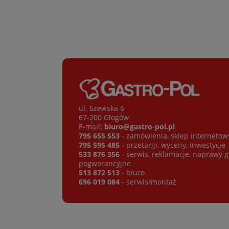
ul. Szewska 6
67-200 Głogów
E-mail:
biuro@gastro-pol.pl
795 655 553
- zamówienia, sklep internetow
795 595 485
- przetargi, wyceny, inwestycje
533 876 356
- serwis, reklamacje, naprawy 
pogwarancyjne
513 872 513
- biuro
696 019 084
- serwis/montaż