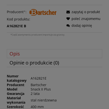
Producent
*
:
zapytaj o produkt
poleć znajomemu
Kod produktu:
dodaj opinię
A162821E B
*Część asortymentu producent importuje zza granicy.
Opis
Opinie o produkcie (0)
Numer
A162821E
katalogowy
Producent
Bartscher
Model
Snack II Plus
Gwarancja
2 lata
Materiał
stal nierdzewna
wykonania
Szerokość
400 mm