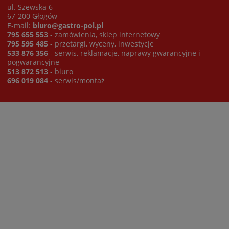
ul. Szewska 6
67-200 Głogów
E-mail:
biuro@gastro-pol.pl
795 655 553
- zamówienia, sklep internetowy
795 595 485
- przetargi, wyceny, inwestycje
533 876 356
- serwis, reklamacje, naprawy gwarancyjne i
pogwarancyjne
513 872 513
- biuro
696 019 084
- serwis/montaż