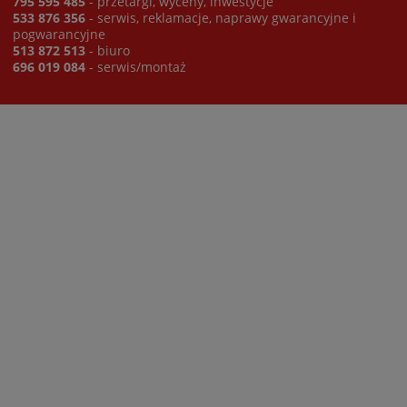
795 595 485
- przetargi, wyceny, inwestycje
533 876 356
- serwis, reklamacje, naprawy gwarancyjne i
pogwarancyjne
513 872 513
- biuro
696 019 084
- serwis/montaż