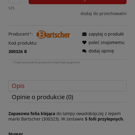
szt.
dodaj do przechowalni
Producent
*
:
zapytaj o produkt
poleć znajomemu
Kod produktu:
dodaj opinię
300326 B
*Część asortymentu producent importuje zza granicy.
Opis
Opinie o produkcie (0)
Zapasowa folia klejąca
do lampy owadobójczej z lepem
marki Bartscher (300323). W zestawie
5 folii przylepnych
.
Numer