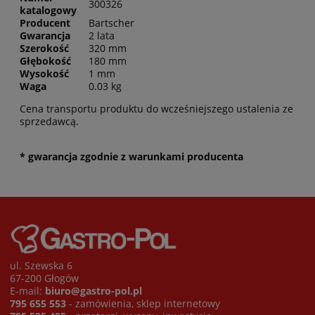
300326
katalogowy
Producent
Bartscher
Gwarancja
2 lata
Szerokość
320 mm
Głębokość
180 mm
Wysokość
1 mm
Waga
0.03 kg
Cena transportu produktu do wcześniejszego ustalenia ze
sprzedawcą.
* gwarancja zgodnie z warunkami producenta
ul. Szewska 6
67-200 Głogów
E-mail:
biuro@gastro-pol.pl
795 655 553
- zamówienia, sklep internetowy