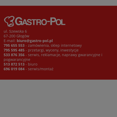
ul. Szewska 6
67-200 Głogów
E-mail:
biuro@gastro-pol.pl
795 655 553
- zamówienia, sklep internetowy
795 595 485
- przetargi, wyceny, inwestycje
533 876 356
- serwis, reklamacje, naprawy gwarancyjne i
pogwarancyjne
513 872 513
- biuro
696 019 084
- serwis/montaż