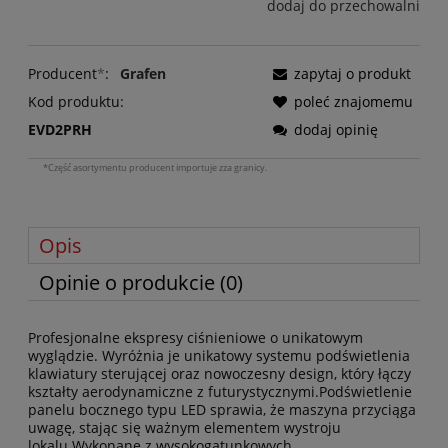
dodaj do przechowalni
Producent
*
:
Grafen
zapytaj o produkt
Kod produktu:
poleć znajomemu
EVD2PRH
dodaj opinię
*Część asortymentu producent importuje zza granicy.
Opis
Opinie o produkcie (0)
Profesjonalne ekspresy ciśnieniowe o unikatowym
wyglądzie. Wyróżnia je unikatowy systemu podświetlenia
klawiatury sterującej oraz nowoczesny design, który łączy
kształty aerodynamiczne z futurystycznymi.Podświetlenie
panelu bocznego typu LED sprawia, że maszyna przyciąga
uwagę, stając się ważnym elementem wystroju
lokalu.Wykonane z wysokogatunkowych