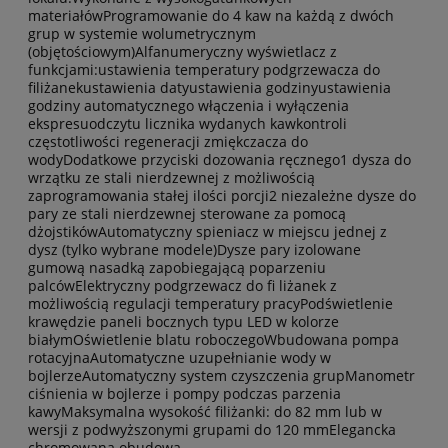
materiałówProgramowanie do 4 kaw na każdą z dwóch
grup w systemie wolumetrycznym
(objętościowym)Alfanumeryczny wyświetlacz z
funkcjami:ustawienia temperatury podgrzewacza do
filiżanekustawienia datyustawienia godzinyustawienia
godziny automatycznego włączenia i wyłączenia
ekspresuodczytu licznika wydanych kawkontroli
częstotliwości regeneracji zmiękczacza do
wodyDodatkowe przyciski dozowania ręcznego1 dysza do
wrzątku ze stali nierdzewnej z możliwością
zaprogramowania stałej ilości porcji2 niezależne dysze do
pary ze stali nierdzewnej sterowane za pomocą
dżojstikówAutomatyczny spieniacz w miejscu jednej z
dysz (tylko wybrane modele)Dysze pary izolowane
gumową nasadką zapobiegającą poparzeniu
palcówElektryczny podgrzewacz do fi liżanek z
możliwością regulacji temperatury pracyPodświetlenie
krawędzie paneli bocznych typu LED w kolorze
białymOświetlenie blatu roboczegoWbudowana pompa
rotacyjnaAutomatyczne uzupełnianie wody w
bojlerzeAutomatyczny system czyszczenia grupManometr
ciśnienia w bojlerze i pompy podczas parzenia
kawyMaksymalna wysokość filiżanki: do 82 mm lub w
wersji z podwyższonymi grupami do 120 mmElegancka
chromowana obudowa