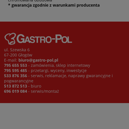
* gwarancja zgodnie z warunkami producenta
ul. Szewska 6
67-200 Głogów
E-mail:
biuro@gastro-pol.pl
795 655 553
- zamówienia, sklep internetowy
795 595 485
- przetargi, wyceny, inwestycje
533 876 356
- serwis, reklamacje, naprawy gwarancyjne i
pogwarancyjne
513 872 513
- biuro
696 019 084
- serwis/montaż