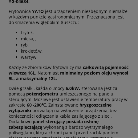
YG-04634.
Frytownica
YATO
jest urządzeniem niezbędnym niemalże
w każdym punkcie gastronomicznym. Przeznaczona jest
do smażenia w głębokim tłuszczu:
frytek,
mięsa, ,
ryb,
krokietó,w,
warzyw.
Każdy ze z
biornikó,w frytownicy ma
całkowitą pojemność
wlewczą 16L
. Natomiast
minimalny poziom oleju wynosi
9L, a maksymalny 12L.
Dwie grzałki, każda o ,mocy
5,0kW,
sterowana jest za
pomocą
potencjometru
umieszczonego na panelu
sterującym. Możliwe jest ustawienie temperatury pracy w
zakresie
60~200℃
. Zainstalowane
bryzgoszczelne
wyłączniki
pozwalają na wyłączenie urządzenia, bez
konieczności odłączania kabla zasilającego z sieci.
Dodatkowo
panel sterujący posiada osłonę
zabezpieczającą
wykonaną z bardzo wytrzymałego
poliwęglanu, któ,ra chroni
panel
przed zachlapaniem