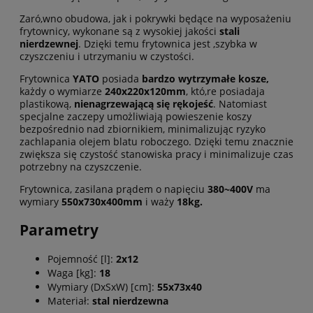
Zaró,wno obudowa, jak i pokrywki będące na wyposażeniu
frytownicy, wykonane są z wysokiej jakości
stali
nierdzewnej
. Dzięki temu frytownica jest ,szybka w
czyszczeniu i utrzymaniu w czystości.
Frytownica
YATO
posiada
bardzo wytrzymałe kosze,
każdy o wymiarze
240x220x120mm
, któ,re posiadaja
plastikową,
nienagrzewającą się rękojeść
. Natomiast
specjalne zaczepy umożliwiają powieszenie koszy
bezpośrednio nad zbiornikiem, minimalizując ryzyko
zachlapania olejem blatu roboczego. Dzięki temu znacznie
zwiększa się czystość stanowiska pracy i minimalizuje czas
potrzebny na czyszczenie.
Frytownica, zasilana prądem o napięciu
380~400V
ma
wymiary
550x730x400mm
i waży
18kg.
Parametry
Pojemność [l]:
2x12
Waga [kg]:
18
Wymiary (DxSxW) [cm]:
55x73x40
Materiał:
stal nierdzewna