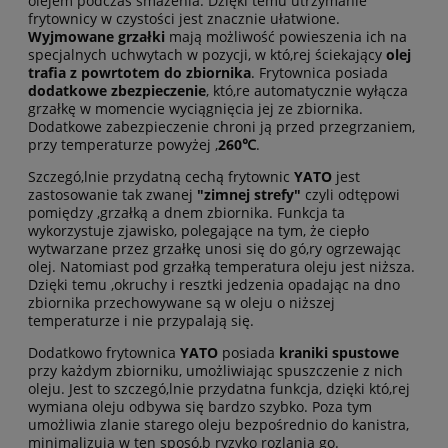
olejem podczas smażenia. Dzięki temu utrzymanie
frytownicy w czystości jest znacznie ułatwione.
Wyjmowane grzałki
mają możliwość powieszenia ich na
specjalnych uchwytach w pozycji, w któ,rej ściekający
olej
trafia z powrtotem do zbiornika
. Frytownica posiada
dodatkowe zbezpieczenie
, któ,re automatycznie wyłącza
grzałkę w momencie wyciągnięcia jej ze zbiornika.
Dodatkowe zabezpieczenie chroni ją przed przegrzaniem,
przy temperaturze powyżej ,
260℃
.
Szczegó,lnie przydatną cechą frytownic
YATO
jest
zastosowanie tak zwanej
"zimnej strefy"
czyli odtępowi
pomiędzy ,
grzałką
a dnem zbiornika. Funkcja ta
wykorzystuje zjawisko, polegające na tym, że ciepło
wytwarzane przez grzałkę unosi się do gó,ry ogrzewając
olej. Natomiast pod grzałką temperatura oleju jest niższa.
Dzięki temu ,
okruchy i resztki jedzenia opadając na dno
zbiornika przechowywane są w oleju o niższej
temperaturze i nie przypalają się.
Dodatkowo frytownica
YATO
posiada
kraniki spustowe
przy każdym zbiorniku, umożliwiając spuszczenie z nich
oleju. Jest to szczegó,lnie przydatna funkcja, dzięki któ,rej
wymiana oleju odbywa się bardzo szybko. Poza tym
umożliwia zlanie starego oleju bezpośrednio do kanistra,
minimalizują w ten sposó,b ryzyko rozlania go.