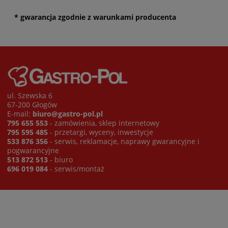
* gwarancja zgodnie z warunkami producenta
ul. Szewska 6
67-200 Głogów
E-mail:
biuro@gastro-pol.pl
795 655 553
- zamówienia, sklep internetowy
795 595 485
- przetargi, wyceny, inwestycje
533 876 356
- serwis, reklamacje, naprawy gwarancyjne i
pogwarancyjne
513 872 513
- biuro
696 019 084
- serwis/montaż