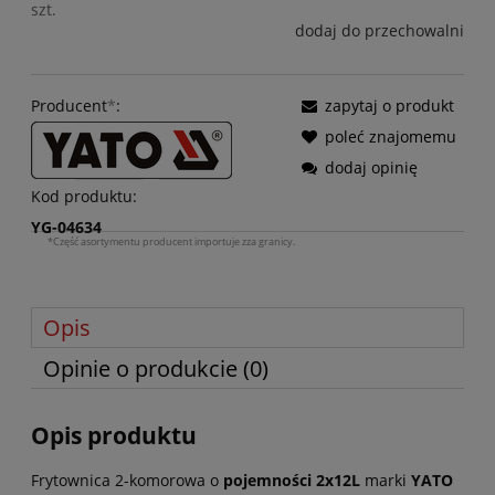
szt.
dodaj do przechowalni
Producent
*
:
zapytaj o produkt
poleć znajomemu
dodaj opinię
Kod produktu:
YG-04634
*Część asortymentu producent importuje zza granicy.
Opis
Opinie o produkcie (0)
Opis produktu
Frytownica 2-komorowa o
pojemności 2x12L
marki
YATO