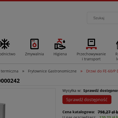
odnictwo
Zmywalnia
Higiena
Przechowywanie
R
i transport
l
»
»
 termiczna
Frytownice Gastronomiczne
Drzwi do FE-60/P 
0000242
Wysyłka w:
Sprawdź dostępno
Sprawdź dostępność
Cena katalogowa:
798,27 zł 
U nas oszczędzasz:
120,23 zł 