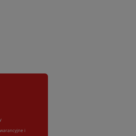
y
gwarancyjne i