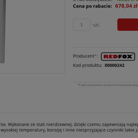
678,04 z
Cena po rabacie:
szt.
Producent
*
:
Kod produktu:
00000242
*Część asortymentu producent importuje zza g
x. Wykonane ze stali nierdzewnej, dzięki czemu zapewniają najle
sokiej temperatury, korozję i inne niesprzyjające czynniki takie j