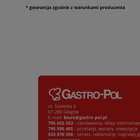
* gwarancja zgodnie z warunkami producenta
ul. Szewska 6
67-200 Głogów
E-mail:
biuro@gastro-pol.pl
795 655 553
- zamówienia, sklep internetow
795 595 485
- przetargi, wyceny, inwestycje
533 876 356
- serwis, reklamacje, naprawy 
pogwarancyjne