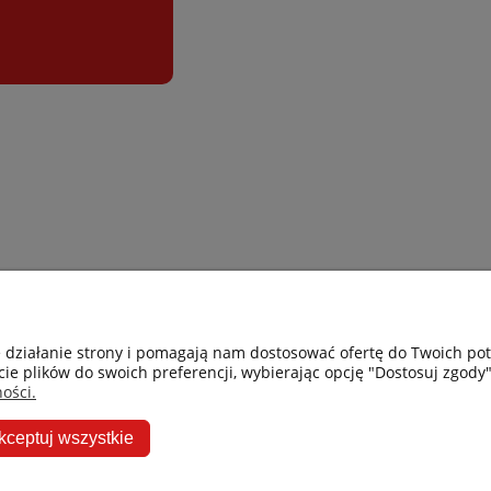
Gastro-Pol
Moje konto
e działanie strony i pomagają nam dostosować ofertę do Twoich p
cie plików do swoich preferencji, wybierając opcję "Dostosuj zgody"
Facebook
Twoje zamówie
ości.
Instagram
Przechowalnia
kceptuj wszystkie
Ceneo
Ustawienia kon