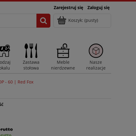
Zarejestruj się
Zaloguj się
Koszyk:
(pusty)
odzaj
Zastawa
Meble
Nasze
okalu
stołowa
nierdzewne
realizacje
DP - 60 | Red Fox
ść
brutto
brutto