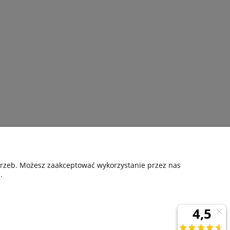
Pomoc
otrzeb. Możesz zaakceptować wykorzystanie przez nas
.
nia
Kontakt
Gwarancyjne zgłoszenie reklamacji
ta