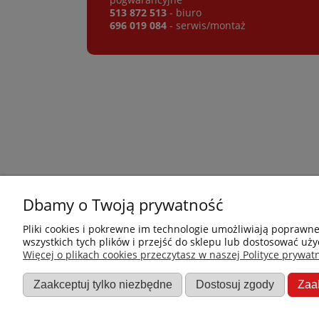
513 872 513
- biuro
696 019 084
- serwis/montaż
Dbamy o Twoją prywatność
Płatności i dostawa
Informacje
Pliki cookies i pokrewne im technologie umożliwiają poprawn
wszystkich tych plików i przejść do sklepu lub dostosować uży
Jak kupować?
Nowości
Więcej o plikach cookies przeczytasz w naszej Polityce prywatn
Dostawa
O nas
Zaakceptuj tylko niezbędne
Dostosuj zgody
Zaa
Dane firmy
Promocje