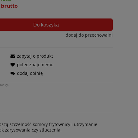
ł brutto
Do koszyka
dodaj do przechowalni
zapytaj o produkt
poleć znajomemu
dodaj opinię
ranicy.
pszą szczelność komory frytownicy i utrzymanie
ak zarysowania czy stłuczenia.