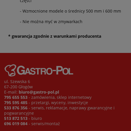
części
- Wzmocnione modele o średnicy 500 mm i 600 mm
- Nie można myć w zmywarkach
* gwarancja zgodnie z warunkami producenta
ul. Szewska 6
67-200 Głogów
E-mail:
biuro@gastro-pol.pl
795 655 553
- zamówienia, sklep internetowy
795 595 485
- przetargi, wyceny, inwestycje
533 876 356
- serwis, reklamacje, naprawy gwarancyjne i
pogwarancyjne
513 872 513
- biuro
696 019 084
- serwis/montaż