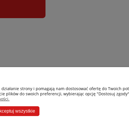
Gastro-Pol
Moje konto
e działanie strony i pomagają nam dostosować ofertę do Twoich p
cie plików do swoich preferencji, wybierając opcję "Dostosuj zgody"
Facebook
Twoje zamówie
ości.
Instagram
Przechowalnia
kceptuj wszystkie
Ceneo
Ustawienia kon