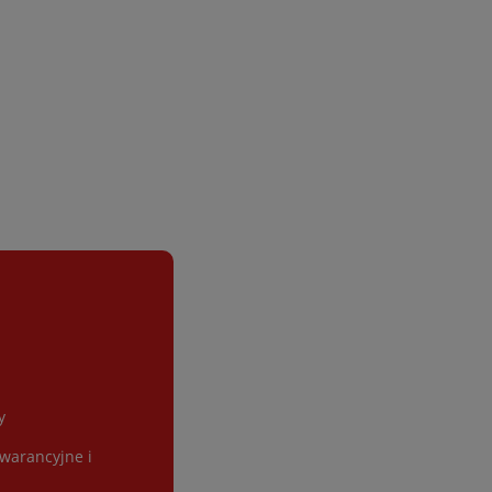
y
gwarancyjne i