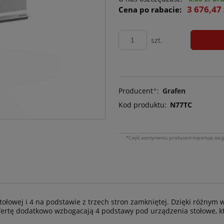
3 676,47 
Cena po rabacie:
szt.
Producent
*
:
Grafen
Kod produktu:
N77TC
*Część asortymentu producent importuje zza g
stołowej i 4 na podstawie z trzech stron zamkniętej. Dzięki różn
fertę dodatkowo wzbogacają 4 podstawy pod urządzenia stołowe, 