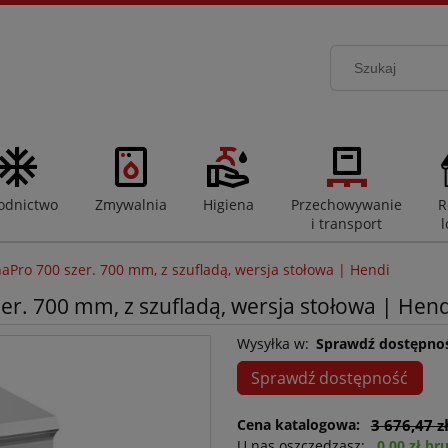
odnictwo
Zmywalnia
Higiena
Przechowywanie
R
i transport
l
naPro 700 szer. 700 mm, z szufladą, wersja stołowa | Hendi
zer. 700 mm, z szufladą, wersja stołowa | Hen
Wysyłka w:
Sprawdź dostępno
Sprawdź dostępność
Cena katalogowa:
3 676,47 z
U nas oszczędzasz:
0,00 zł br