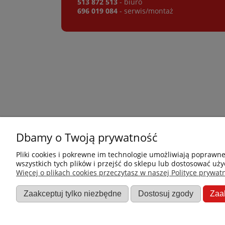
513 872 513
- biuro
696 019 084
- serwis/montaż
Dbamy o Twoją prywatność
Płatności i dostawa
Informacje
Pliki cookies i pokrewne im technologie umożliwiają poprawn
wszystkich tych plików i przejść do sklepu lub dostosować uży
Jak kupować?
Nowości
Więcej o plikach cookies przeczytasz w naszej Polityce prywatn
Dostawa
O nas
Zaakceptuj tylko niezbędne
Dostosuj zgody
Zaa
Dane firmy
Promocje
Regulamin