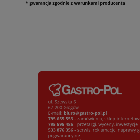
* gwarancja zgodnie z warunkami producenta
ul. Szewska 6
67-200 Głogów
E-mail:
biuro@gastro-pol.pl
795 655 553
- zamówienia, sklep internetow
795 595 485
- przetargi, wyceny, inwestycje
533 876 356
- serwis, reklamacje, naprawy 
pogwarancyjne