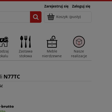
Zarejestruj się
Zaloguj się
Koszyk:
(pusty)
odzaj
Zastawa
Meble
Nasze
okalu
stołowa
nierdzewne
realizacje
di
N77TC
ść
ł brutto
utto