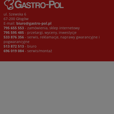
ul. Szewska 6
67-200 Głogów
E-mail:
biuro@gastro-pol.pl
795 655 553
- zamówienia, sklep internetowy
795 595 485
- przetargi, wyceny, inwestycje
533 876 356
- serwis, reklamacje, naprawy gwarancyjne i
pogwarancyjne
513 872 513
- biuro
696 019 084
- serwis/montaż