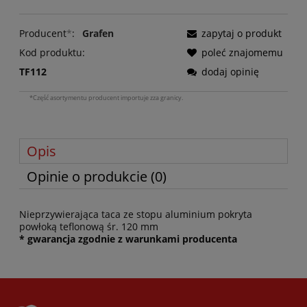
Producent
*
:
Grafen
zapytaj o produkt
Kod produktu:
poleć znajomemu
TF112
dodaj opinię
*Część asortymentu producent importuje zza granicy.
Opis
Opinie o produkcie (0)
Nieprzywierająca taca ze stopu aluminium pokryta
powłoką teflonową śr. 120 mm
* gwarancja zgodnie z warunkami producenta