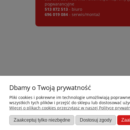
pogwarancyjne
513 872 513
- biuro
696 019 084
- serwis/montaż
Dbamy o Twoją prywatność
Płatności i dostawa
Informacje
Pliki cookies i pokrewne im technologie umożliwiają poprawn
wszystkich tych plików i przejść do sklepu lub dostosować uży
Jak kupować?
Nowości
Więcej o plikach cookies przeczytasz w naszej Polityce prywatn
Dostawa
O nas
Zaakceptuj tylko niezbędne
Dostosuj zgody
Zaa
Dane firmy
Promocje