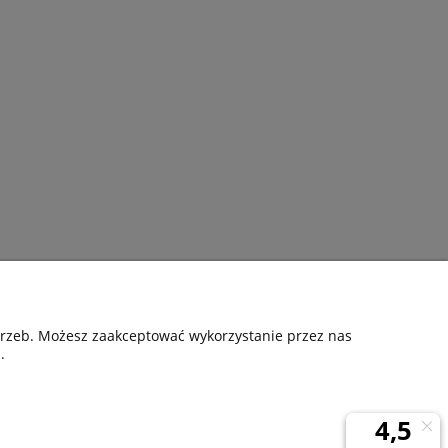
Pomoc
otrzeb. Możesz zaakceptować wykorzystanie przez nas
.
nia
Kontakt
Gwarancyjne zgłoszenie reklamacji
ta