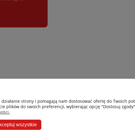
Gastro-Pol
Moje konto
e działanie strony i pomagają nam dostosować ofertę do Twoich p
cie plików do swoich preferencji, wybierając opcję "Dostosuj zgody"
Facebook
Twoje zamówie
ości.
Instagram
Przechowalnia
kceptuj wszystkie
Ceneo
Ustawienia kon