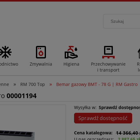
odnictwo
Zmywalnia
Higiena
Przechowywanie
R
i transport
l
»
»
enne
RM 700 Top
Bemar gazowy BMT - 78 G | RM Gastro
ro
00001194
Wysyłka w:
Sprawdź dostępno
Sprawdź dostępność
Cena katalogowa:
14 366,40 
U nas oszczędzasz:
2 887,65 z