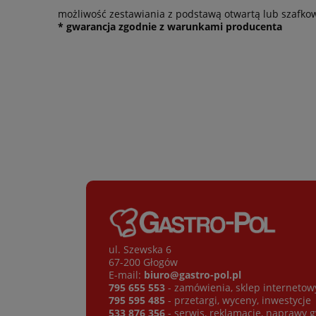
możliwość zestawiania z podstawą otwartą lub szafko
* gwarancja zgodnie z warunkami producenta
ul. Szewska 6
67-200 Głogów
E-mail:
biuro@gastro-pol.pl
795 655 553
- zamówienia, sklep internetow
795 595 485
- przetargi, wyceny, inwestycje
533 876 356
- serwis, reklamacje, naprawy 