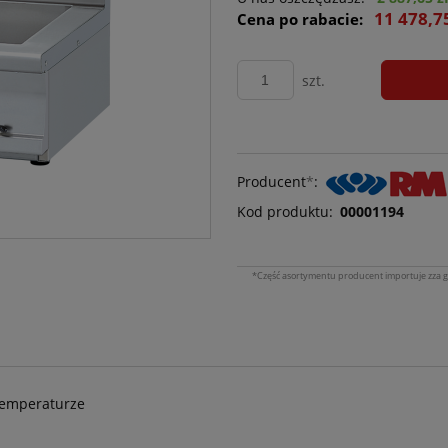
11 478,7
Cena po rabacie:
szt.
Producent
*
:
Kod produktu:
00001194
*Część asortymentu producent importuje zza g
temperaturze