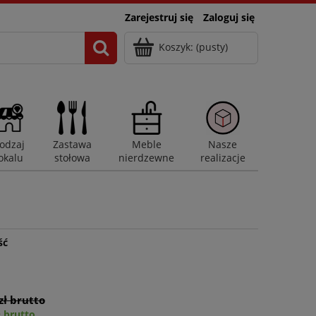
Zarejestruj się
Zaloguj się
Koszyk:
(pusty)
odzaj
Zastawa
Meble
Nasze
okalu
stołowa
nierdzewne
realizacje
ść
zł brutto
ł brutto