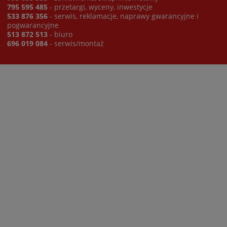
795 595 485
- przetargi, wyceny, inwestycje
533 876 356
- serwis, reklamacje, naprawy gwarancyjne i
pogwarancyjne
513 872 513
- biuro
696 019 084
- serwis/montaż