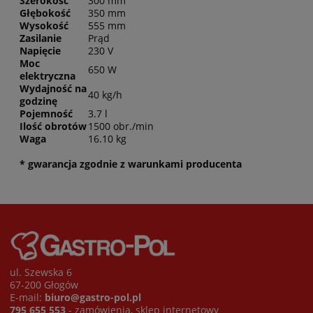
Szerokość
300 mm
Głębokość
350 mm
Wysokość
555 mm
Zasilanie
Prąd
Napięcie
230 V
Moc
650 W
elektryczna
Wydajność na
40 kg/h
godzinę
Pojemność
3.7 l
Ilość obrotów
1500 obr./min
Waga
16.10 kg
* gwarancja zgodnie z warunkami producenta
ul. Szewska 6
67-200 Głogów
E-mail:
biuro@gastro-pol.pl
795 655 553
- zamówienia, sklep internetowy