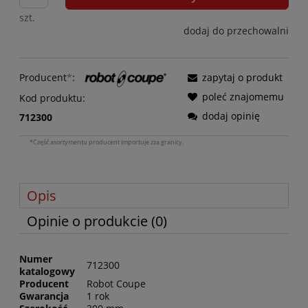
szt.
dodaj do przechowalni
Producent
*
:
zapytaj o produkt
poleć znajomemu
Kod produktu:
dodaj opinię
712300
*Część asortymentu producent importuje zza granicy.
Opis
Opinie o produkcie (0)
Numer
712300
katalogowy
Producent
Robot Coupe
Gwarancja
1 rok