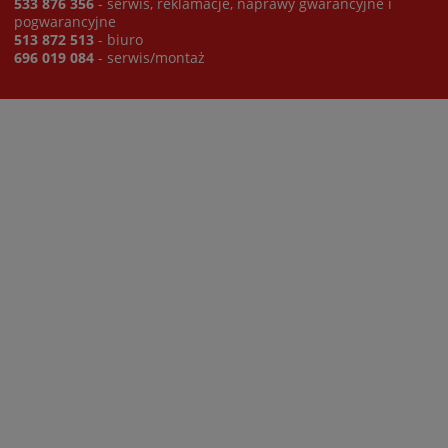
533 876 356
- serwis, reklamacje, naprawy gwarancyjne i
pogwarancyjne
513 872 513
- biuro
696 019 084
- serwis/montaż